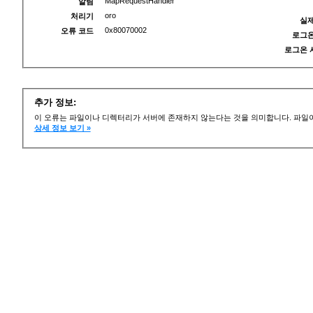
MapRequestHandler
알림
oro
처리기
실제
0x80070002
오류 코드
로그온
로그온 
추가 정보:
이 오류는 파일이나 디렉터리가 서버에 존재하지 않는다는 것을 의미합니다. 파일이
상세 정보 보기 »