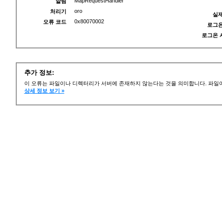
MapRequestHandler
알림
oro
처리기
실제
0x80070002
오류 코드
로그온
로그온 
추가 정보:
이 오류는 파일이나 디렉터리가 서버에 존재하지 않는다는 것을 의미합니다. 파일이
상세 정보 보기 »