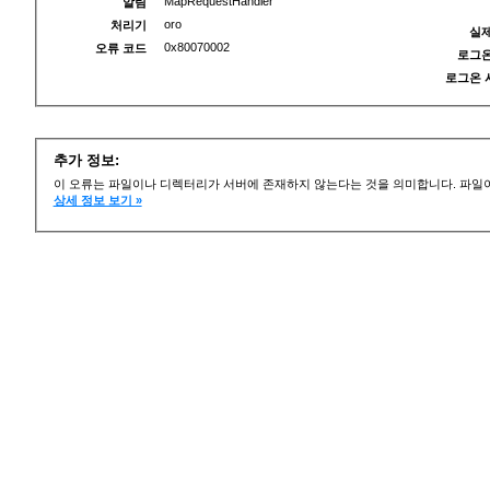
MapRequestHandler
알림
oro
처리기
실제
0x80070002
오류 코드
로그온
로그온 
추가 정보:
이 오류는 파일이나 디렉터리가 서버에 존재하지 않는다는 것을 의미합니다. 파일이
상세 정보 보기 »