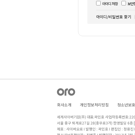
아이디 저장
보안
아이디/비밀번호 찾기
회사소개
개인정보처리방침
청소년보
세계사이버기원(주) 대표:곽민호 사업자등록번호:220-8
서울 중구 퇴계로27길 28(충무로3가) 한영빌딩 6층
제호 : 사이버오로 I 발행인 : 곽민호 I 편집인 : 정용진
청소년보호책임자 : 최병준 I 발행일자 : 2013년 7월 