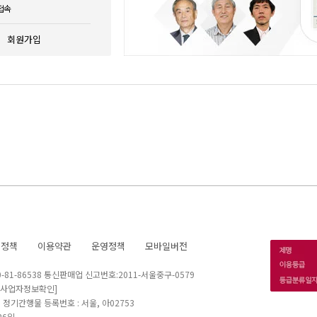
접속
회원가입
호정책
이용약관
운영정책
모바일버전
1-86538 통신판매업 신고번호:2011-서울중구-0579
[사업자정보확인]
 I 정기간행물 등록번호 : 서울, 아02753
26일