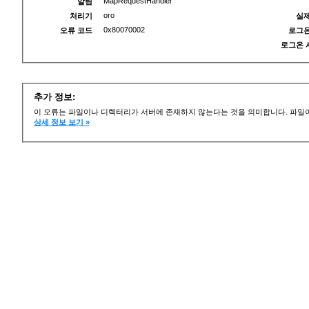
MapRequestHandler
알림
oro
처리기
실제
0x80070002
오류 코드
로그온
로그온 
추가 정보:
이 오류는 파일이나 디렉터리가 서버에 존재하지 않는다는 것을 의미합니다. 파일이
상세 정보 보기 »