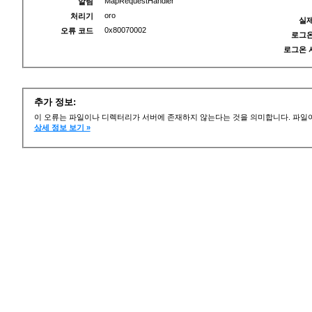
MapRequestHandler
알림
oro
처리기
실제
0x80070002
오류 코드
로그온
로그온 
추가 정보:
이 오류는 파일이나 디렉터리가 서버에 존재하지 않는다는 것을 의미합니다. 파일이
상세 정보 보기 »