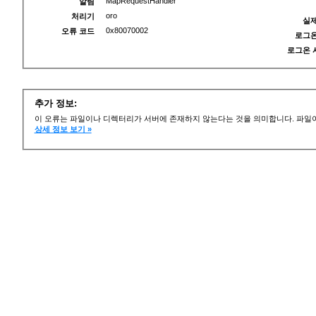
MapRequestHandler
알림
oro
처리기
실제
0x80070002
오류 코드
로그온
로그온 
추가 정보:
이 오류는 파일이나 디렉터리가 서버에 존재하지 않는다는 것을 의미합니다. 파일이
상세 정보 보기 »