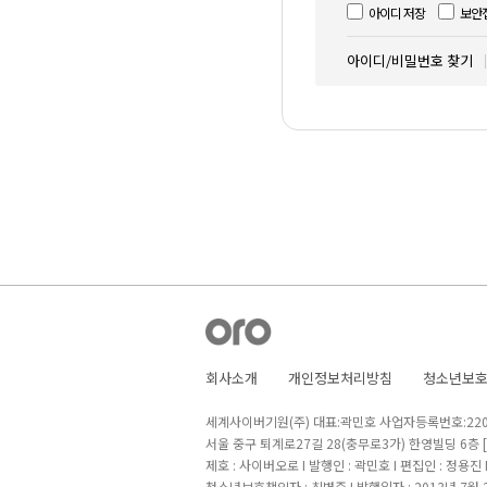
아이디 저장
보안
아이디/비밀번호 찾기
회사소개
개인정보처리방침
청소년보
세계사이버기원(주) 대표:곽민호 사업자등록번호:220-8
서울 중구 퇴계로27길 28(충무로3가) 한영빌딩 6층
제호 : 사이버오로 I 발행인 : 곽민호 I 편집인 : 정용진
청소년보호책임자 : 최병준 I 발행일자 : 2013년 7월 