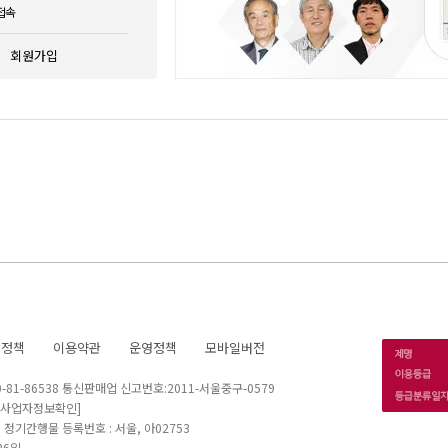
접속
회원가입
호정책
이용약관
운영정책
모바일버전
1-86538 통신판매업 신고번호:2011-서울중구-0579
[사업자정보확인]
 I 정기간행물 등록번호 : 서울, 아02753
26일