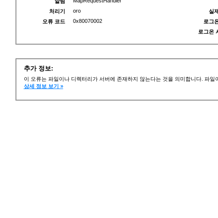
MapRequestHandler
알림
oro
처리기
실제
0x80070002
오류 코드
로그온
로그온 
추가 정보:
이 오류는 파일이나 디렉터리가 서버에 존재하지 않는다는 것을 의미합니다. 파일이
상세 정보 보기 »