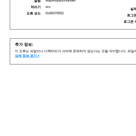
MapRequestHandler
알림
oro
처리기
실제
0x80070002
오류 코드
로그온
로그온 
추가 정보:
이 오류는 파일이나 디렉터리가 서버에 존재하지 않는다는 것을 의미합니다. 파일이
상세 정보 보기 »