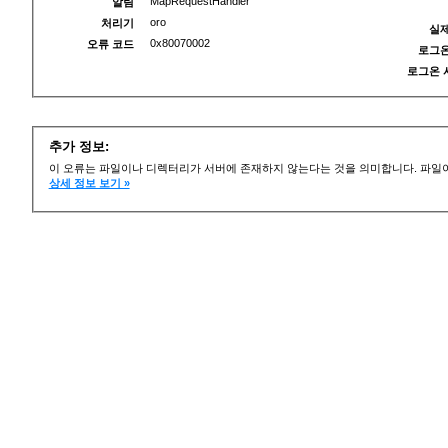
MapRequestHandler
알림
oro
처리기
실제
0x80070002
오류 코드
로그온
로그온 
추가 정보:
이 오류는 파일이나 디렉터리가 서버에 존재하지 않는다는 것을 의미합니다. 파일이
상세 정보 보기 »