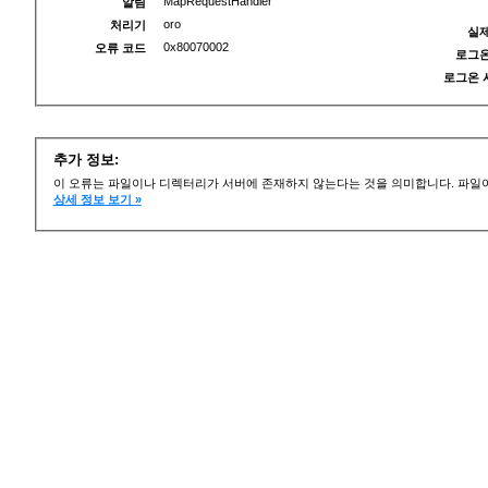
MapRequestHandler
알림
oro
처리기
실제
0x80070002
오류 코드
로그온
로그온 
추가 정보:
이 오류는 파일이나 디렉터리가 서버에 존재하지 않는다는 것을 의미합니다. 파일이
상세 정보 보기 »