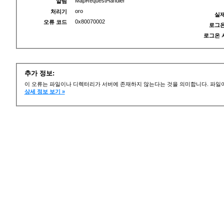
MapRequestHandler
알림
oro
처리기
실제
0x80070002
오류 코드
로그온
로그온 
추가 정보:
이 오류는 파일이나 디렉터리가 서버에 존재하지 않는다는 것을 의미합니다. 파일이
상세 정보 보기 »