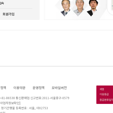
접속
회원가입
호정책
이용약관
운영정책
모바일버전
1-86538 통신판매업 신고번호:2011-서울중구-0579
[사업자정보확인]
 I 정기간행물 등록번호 : 서울, 아02753
26일