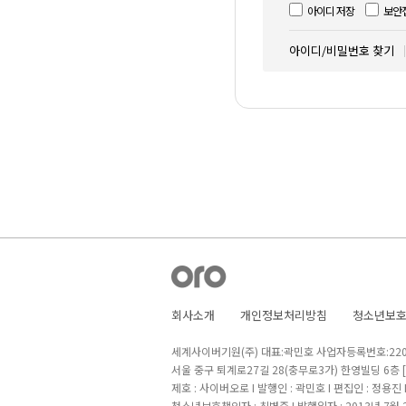
아이디 저장
보안
아이디/비밀번호 찾기
회사소개
개인정보처리방침
청소년보
세계사이버기원(주) 대표:곽민호 사업자등록번호:220-8
서울 중구 퇴계로27길 28(충무로3가) 한영빌딩 6층
제호 : 사이버오로 I 발행인 : 곽민호 I 편집인 : 정용진
청소년보호책임자 : 최병준 I 발행일자 : 2013년 7월 