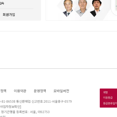
접속
회원가입
호정책
이용약관
운영정책
모바일버전
1-86538 통신판매업 신고번호:2011-서울중구-0579
[사업자정보확인]
 I 정기간행물 등록번호 : 서울, 아02753
26일