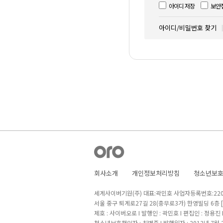
아이디 저장
보안
아이디/비밀번호 찾기
회사소개
개인정보처리방침
청소년보
세계사이버기원(주) 대표:곽민호 사업자등록번호:220-8
서울 중구 퇴계로27길 28(충무로3가) 한영빌딩 6층
제호 : 사이버오로 I 발행인 : 곽민호 I 편집인 : 정용진
청소년보호책임자 : 최병준 I 발행일자 : 2013년 7월 