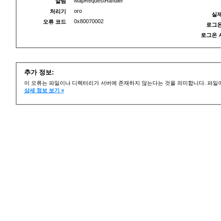
MapRequestHandler
알림
oro
처리기
실제
0x80070002
오류 코드
로그온
로그온 
추가 정보:
이 오류는 파일이나 디렉터리가 서버에 존재하지 않는다는 것을 의미합니다. 파일이
상세 정보 보기 »