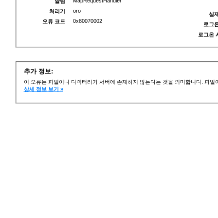
MapRequestHandler
알림
oro
처리기
실제
0x80070002
오류 코드
로그온
로그온 
추가 정보:
이 오류는 파일이나 디렉터리가 서버에 존재하지 않는다는 것을 의미합니다. 파일이
상세 정보 보기 »