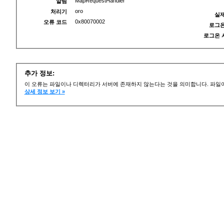
MapRequestHandler
알림
oro
처리기
실제
0x80070002
오류 코드
로그온
로그온 
추가 정보:
이 오류는 파일이나 디렉터리가 서버에 존재하지 않는다는 것을 의미합니다. 파일이
상세 정보 보기 »