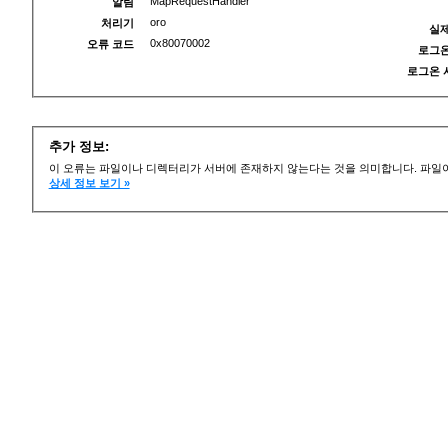
MapRequestHandler
알림
oro
처리기
실제
0x80070002
오류 코드
로그온
로그온 
추가 정보:
이 오류는 파일이나 디렉터리가 서버에 존재하지 않는다는 것을 의미합니다. 파일이
상세 정보 보기 »