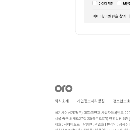
아이디 저장
보안
아이디/비밀번호 찾기
회사소개
개인정보처리방침
청소년보
세계사이버기원(주) 대표:곽민호 사업자등록번호:220-8
서울 중구 퇴계로27길 28(충무로3가) 한영빌딩 6층
제호 : 사이버오로 I 발행인 : 곽민호 I 편집인 : 정용진
청소년보호책임자 : 최병준 I 발행일자 : 2013년 7월 