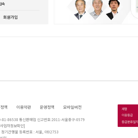
접속
회원가입
호정책
이용약관
운영정책
모바일버전
1-86538 통신판매업 신고번호:2011-서울중구-0579
[사업자정보확인]
 I 정기간행물 등록번호 : 서울, 아02753
26일