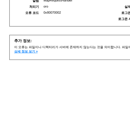
MapRequestHandler
알림
oro
처리기
실제
0x80070002
오류 코드
로그온
로그온 
추가 정보:
이 오류는 파일이나 디렉터리가 서버에 존재하지 않는다는 것을 의미합니다. 파일이
상세 정보 보기 »