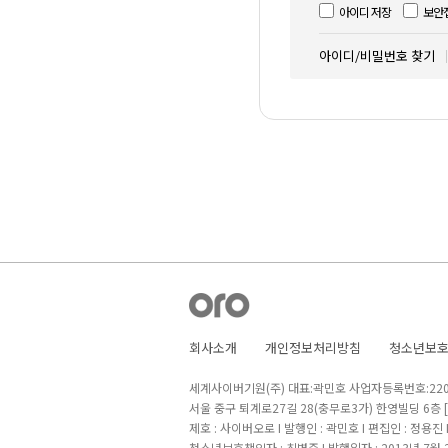
아이디 저장
보안
아이디/비밀번호 찾기
회사소개
개인정보처리방침
청소년보
세계사이버기원(주) 대표:곽민호 사업자등록번호:220-8
서울 중구 퇴계로27길 28(충무로3가) 한영빌딩 6층
제호 : 사이버오로 I 발행인 : 곽민호 I 편집인 : 정용진
청소년보호책임자 : 최병준 I 발행일자 : 2013년 7월 