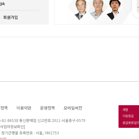
접속
회원가입
호정책
이용약관
운영정책
모바일버전
1-86538 통신판매업 신고번호:2011-서울중구-0579
[사업자정보확인]
 I 정기간행물 등록번호 : 서울, 아02753
26일