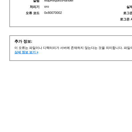
MapRequestHandler
알림
oro
처리기
실제
0x80070002
오류 코드
로그온
로그온 
추가 정보:
이 오류는 파일이나 디렉터리가 서버에 존재하지 않는다는 것을 의미합니다. 파일이
상세 정보 보기 »