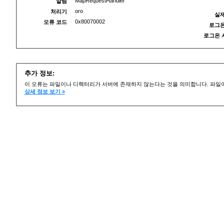
MapRequestHandler
알림
oro
처리기
실제
0x80070002
오류 코드
로그온
로그온 
추가 정보:
이 오류는 파일이나 디렉터리가 서버에 존재하지 않는다는 것을 의미합니다. 파일이
상세 정보 보기 »