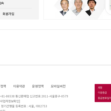
접속
회원가입
호정책
이용약관
운영정책
모바일버전
1-86538 통신판매업 신고번호:2011-서울중구-0579
[사업자정보확인]
 I 정기간행물 등록번호 : 서울, 아02753
26일