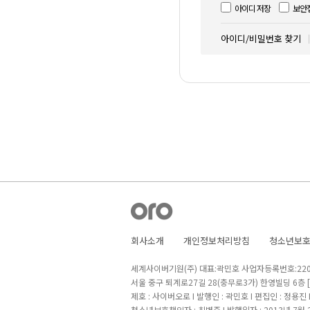
아이디 저장
보안
아이디/비밀번호 찾기
회사소개
개인정보처리방침
청소년보
세계사이버기원(주) 대표:곽민호 사업자등록번호:220-8
서울 중구 퇴계로27길 28(충무로3가) 한영빌딩 6층
제호 : 사이버오로 I 발행인 : 곽민호 I 편집인 : 정용진
청소년보호책임자 : 최병준 I 발행일자 : 2013년 7월 