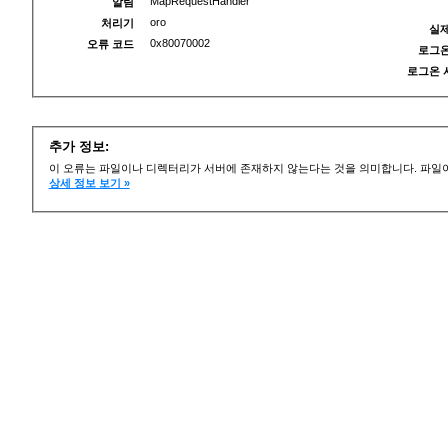
MapRequestHandler
알림
oro
처리기
실제
0x80070002
오류 코드
로그온
로그온 
추가 정보:
이 오류는 파일이나 디렉터리가 서버에 존재하지 않는다는 것을 의미합니다. 파일이
상세 정보 보기 »