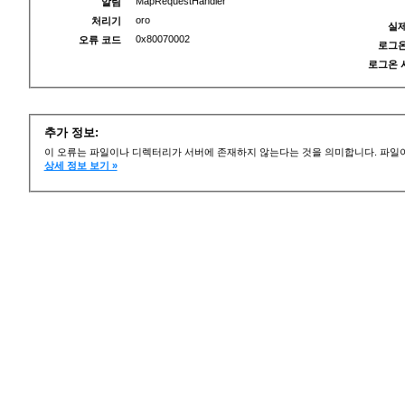
MapRequestHandler
알림
oro
처리기
실제
0x80070002
오류 코드
로그온
로그온 
추가 정보:
이 오류는 파일이나 디렉터리가 서버에 존재하지 않는다는 것을 의미합니다. 파일이
상세 정보 보기 »