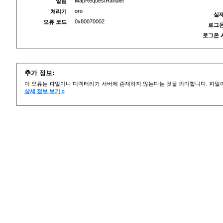
MapRequestHandler
알림
oro
처리기
실제
0x80070002
오류 코드
로그온
로그온 
추가 정보:
이 오류는 파일이나 디렉터리가 서버에 존재하지 않는다는 것을 의미합니다. 파일이
상세 정보 보기 »