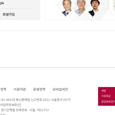
접속
회원가입
호정책
이용약관
운영정책
모바일버전
1-86538 통신판매업 신고번호:2011-서울중구-0579
[사업자정보확인]
 I 정기간행물 등록번호 : 서울, 아02753
26일