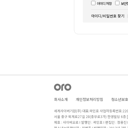
아이디 저장
보안
아이디/비밀번호 찾기
회사소개
개인정보처리방침
청소년보
세계사이버기원(주) 대표:곽민호 사업자등록번호:220-8
서울 중구 퇴계로27길 28(충무로3가) 한영빌딩 6층
제호 : 사이버오로 I 발행인 : 곽민호 I 편집인 : 정용진
청소년보호책임자 : 최병준 I 발행일자 : 2013년 7월 