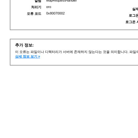
MapRequestHandler
알림
oro
처리기
실제
0x80070002
오류 코드
로그온
로그온 
추가 정보:
이 오류는 파일이나 디렉터리가 서버에 존재하지 않는다는 것을 의미합니다. 파일이
상세 정보 보기 »