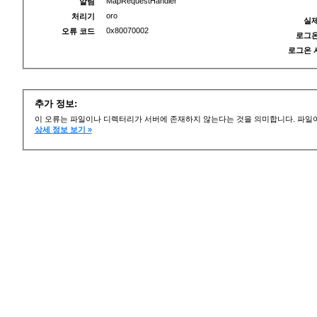
MapRequestHandler
알림
oro
처리기
실제
0x80070002
오류 코드
로그온
로그온 
추가 정보:
이 오류는 파일이나 디렉터리가 서버에 존재하지 않는다는 것을 의미합니다. 파일이
상세 정보 보기 »