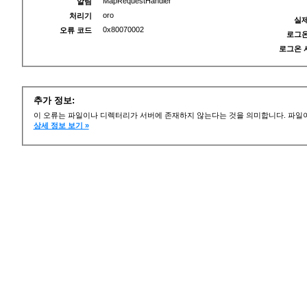
MapRequestHandler
알림
oro
처리기
실제
0x80070002
오류 코드
로그온
로그온 
추가 정보:
이 오류는 파일이나 디렉터리가 서버에 존재하지 않는다는 것을 의미합니다. 파일이
상세 정보 보기 »