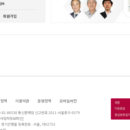
접속
회원가입
호정책
이용약관
운영정책
모바일버전
1-86538 통신판매업 신고번호:2011-서울중구-0579
[사업자정보확인]
 I 정기간행물 등록번호 : 서울, 아02753
26일