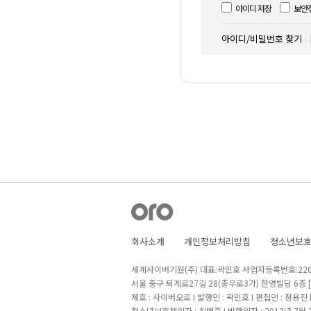
아이디 저장
보안
아이디/비밀번호 찾기
회사소개
개인정보처리방침
청소년보
세계사이버기원(주) 대표:곽민호 사업자등록번호:220-8
서울 중구 퇴계로27길 28(충무로3가) 한영빌딩 6층
제호 : 사이버오로 I 발행인 : 곽민호 I 편집인 : 정용진
청소년보호책임자 : 최병준 I 발행일자 : 2013년 7월 