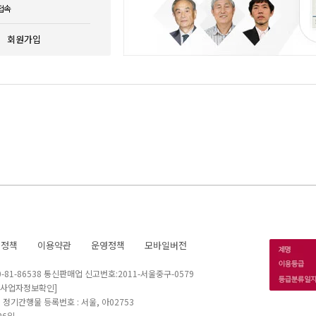
접속
회원가입
호정책
이용약관
운영정책
모바일버전
1-86538 통신판매업 신고번호:2011-서울중구-0579
[사업자정보확인]
 I 정기간행물 등록번호 : 서울, 아02753
26일