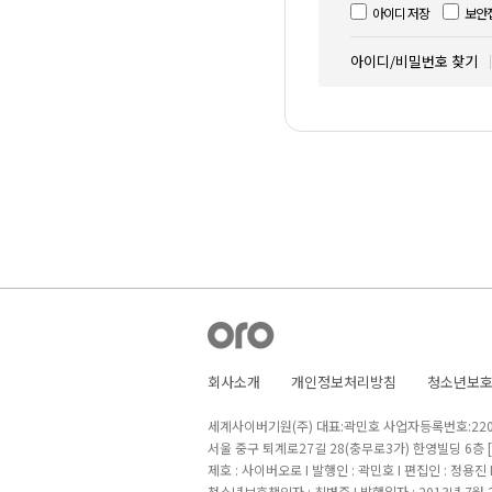
아이디 저장
보안
아이디/비밀번호 찾기
회사소개
개인정보처리방침
청소년보
세계사이버기원(주) 대표:곽민호 사업자등록번호:220-8
서울 중구 퇴계로27길 28(충무로3가) 한영빌딩 6층
제호 : 사이버오로 I 발행인 : 곽민호 I 편집인 : 정용진
청소년보호책임자 : 최병준 I 발행일자 : 2013년 7월 