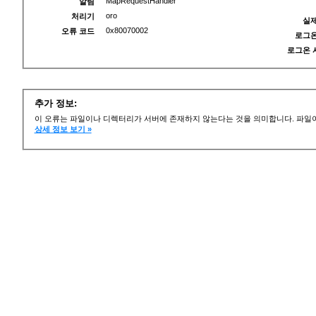
MapRequestHandler
알림
oro
처리기
실제
0x80070002
오류 코드
로그온
로그온 
추가 정보:
이 오류는 파일이나 디렉터리가 서버에 존재하지 않는다는 것을 의미합니다. 파일이
상세 정보 보기 »