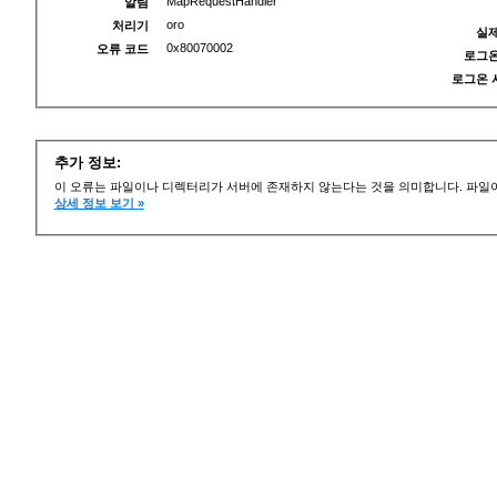
MapRequestHandler
알림
oro
처리기
실제
0x80070002
오류 코드
로그온
로그온 
추가 정보:
이 오류는 파일이나 디렉터리가 서버에 존재하지 않는다는 것을 의미합니다. 파일이
상세 정보 보기 »