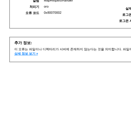
MapRequestHandler
알림
oro
처리기
실제
0x80070002
오류 코드
로그온
로그온 
추가 정보:
이 오류는 파일이나 디렉터리가 서버에 존재하지 않는다는 것을 의미합니다. 파일이
상세 정보 보기 »