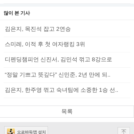
많이 본 기사
김은지, 목진석 잡고 2연승
스미레, 이적 후 첫 여자랭킹 3위
디펜딩챔피언 신진서, 김민석 꺾고 8강으로
“정말 기쁘고 뜻깊다” 신민준, 2년 만에 되..
김은지, 한주영 꺾고 숙녀팀에 소중한 1승 선..
목록