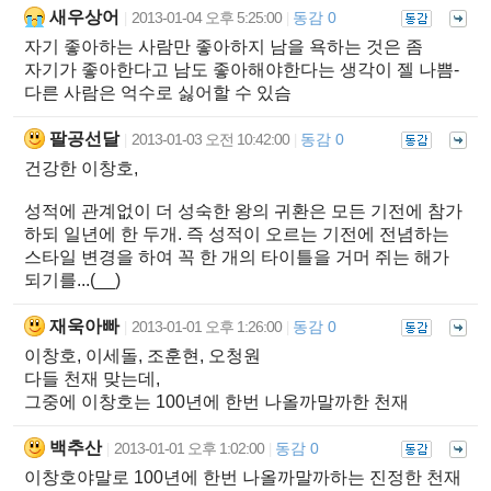
새우상어
2013-01-04 오후 5:25:00
동감 0
|
|
자기 좋아하는 사람만 좋아하지 남을 욕하는 것은 좀
자기가 좋아한다고 남도 좋아해야한다는 생각이 젤 나쁨-
다른 사람은 억수로 싫어할 수 있슴
팔공선달
2013-01-03 오전 10:42:00
동감 0
|
|
건강한 이창호,
성적에 관계없이 더 성숙한 왕의 귀환은 모든 기전에 참가
하되 일년에 한 두개. 즉 성적이 오르는 기전에 전념하는
스타일 변경을 하여 꼭 한 개의 타이틀을 거머 쥐는 해가
되기를...(__)
재욱아빠
2013-01-01 오후 1:26:00
동감 0
|
|
이창호, 이세돌, 조훈현, 오청원
다들 천재 맞는데,
그중에 이창호는 100년에 한번 나올까말까한 천재
백추산
2013-01-01 오후 1:02:00
동감 0
|
|
이창호야말로 100년에 한번 나올까말까하는 진정한 천재