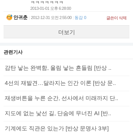
ㅋㅋㅋㅋㅋㅋㅋ
2013-01-01 오후 6:28:00
안귀춘
2012-12-31 오전 2:55:00
동감 0
|
|
글쓴이 삭제
더보기
관련기사
감탄 낳는 완벽함, 울림 낳는 흔들림 [반상 ..
4선의 재발견…달라지는 인간 이론 [반상 문..
재생버튼을 누른 순간, 선사에서 미래까지 단..
지도에 없는 낯선 길, 단숨에 무너진 AI [반..
기계에도 직관은 있는가 [반상 문명사 3부]