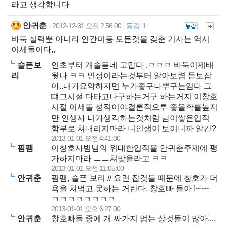
라고 생각합니다
안귀춘
2012-12-31 오전 2:56:00
동감 1
|
|
바둑 실력뿐 아니라 인간미등 모든것을 갖춘 기사는 역시
이세돌이다,,
슬픈보
연초부터 개솔듣네 고맙다 .ㅋㅋㅋ 바둑이제배
리
웟나 ㅋㅋ 인성이라는것부터 알아보렴 듣보잡
아..내가요약하자면 누가좋구나뿌구는엄다 그
떄그시절 다타고나구하는거구 하는거지 이창호
시절 이세돌 성적이야결론적으루 좋을확률높지
만 인생사 니가생각하는것처럼 남이쌓은업적
함부로 쳐내리지마라 니인생이 보이니까 알간?
2013-01-01 오전 4:41:00
핌팸
이창호사범님의 위대한업적을 안귀춘주제에 평
가하지마라 ㅡㅡ쳐맞을라고 ㅋㅋ
2013-01-01 오전 11:05:00
안귀춘
핌팸, 슬픈 보리 // 요런 잡것들 때문에 창호가 더
욕을 쳐먹고 못하는 거란다, 창호빠 들아 !~~~
ㅋㅋㅋㅋㅋㅋㅋㅋ
2013-01-01 오후 6:27:00
안귀춘
창호빠들 중에 개 싸가지 엄는 상것들이 많아,,,,