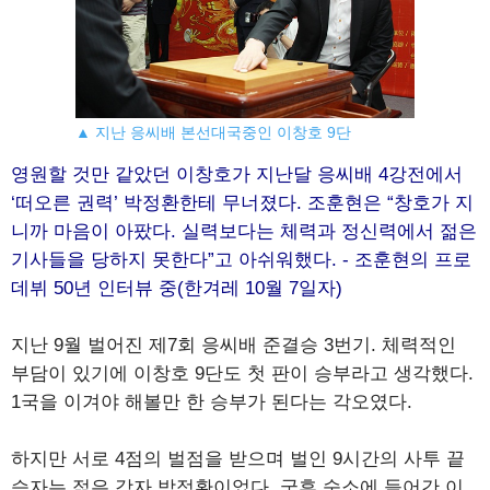
▲ 지난 응씨배 본선대국중인 이창호 9단
영원할 것만 같았던 이창호가 지난달 응씨배 4강전에서
‘떠오른 권력’ 박정환한테 무너졌다. 조훈현은 “창호가 지
니까 마음이 아팠다. 실력보다는 체력과 정신력에서 젊은
기사들을 당하지 못한다”고 아쉬워했다. - 조훈현의 프로
데뷔 50년 인터뷰 중(한겨레 10월 7일자)
지난 9월 벌어진 제7회 응씨배 준결승 3번기. 체력적인
부담이 있기에 이창호 9단도 첫 판이 승부라고 생각했다.
1국을 이겨야 해볼만 한 승부가 된다는 각오였다.
하지만 서로 4점의 벌점을 받으며 벌인 9시간의 사투 끝
승자는 젊은 강자 박정환이었다. 국후 숙소에 들어간 이