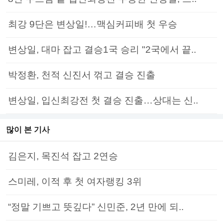
최강 9단은 변상일!…맥심커피배 첫 우승
변상일, 대마 잡고 결승1국 승리 "2국에서 끝..
박정환, 천적 신진서 꺾고 결승 진출
변상일, 입신최강전 첫 결승 진출…상대는 신..
많이 본 기사
김은지, 목진석 잡고 2연승
스미레, 이적 후 첫 여자랭킹 3위
“정말 기쁘고 뜻깊다” 신민준, 2년 만에 되..