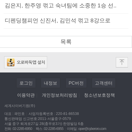
김은지, 한주영 꺾고 숙녀팀에 소중한 1승 선..
디펜딩챔피언 신진서, 김민석 꺾고 8강으로
목록
로그인
내정보
PC버전
고객센터
이용약관
|
개인정보처리방침
|
청소년보호정책
세계사이버기원(주)
대표 : 곽민호
|
사업자등록번호 : 220-81-86538
통신판매업 신고번호:2011-서울중구-0579
서울 중구 퇴계로27길 28(충무로3가) 한영빌딩 6층
전화 : 02-2285-6950
|
팩스 : 02-2285-6955
|
이메일 :
oper@cyberoro.com