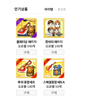
인기상품
아이템
포인트
플래티넘 패키지
겜바타 패키지
오로볼 500개
오로볼 100개
구매
구매
파워 종합세트
스페셜종합세트A
오로볼 100개
오로볼 50개
구매
구매