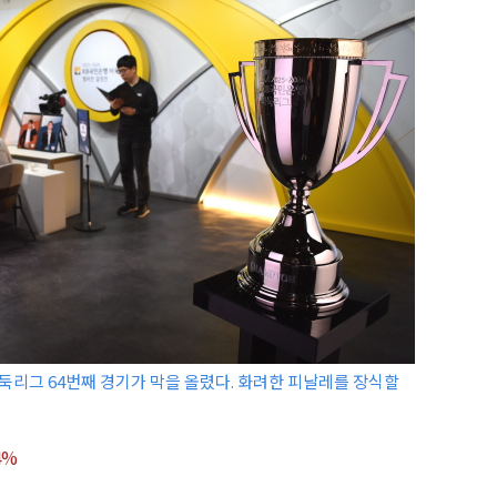
 바둑리그 64번째 경기가 막을 올렸다. 화려한 피날레를 장식할
4%