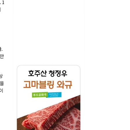
 1
지
.
 안
상
돌을
 이