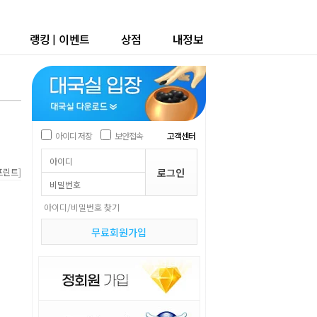
랭킹
|
이벤트
상점
내정보
아이디 저장
보안접속
고객센터
]
프린트
아이디/비밀번호 찾기
무료회원가입