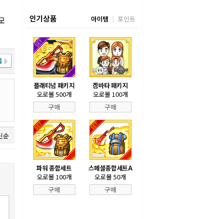
인기상품
모
아이템
포인트
플래티넘 패키지
겜바타 패키지
오로볼 500개
오로볼 100개
구매
구매
신순
파워 종합세트
스페셜종합세트A
오로볼 100개
오로볼 50개
구매
구매