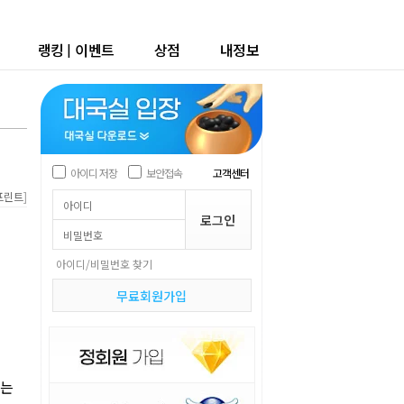
랭킹
|
이벤트
상점
내정보
아이디 저장
보안접속
고객센터
]
프린트
아이디/비밀번호 찾기
무료회원가입
오는