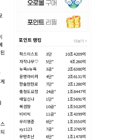
모
미
포인트 랭킹
더보기
예
여된
팍스이스트
3단
10조4209억
자작나무♡
5단*
4조260억
뉴욕n뉴욕
3급*
2조6380억
상
운명아비켜
4단*
2조6131억
에게
한솔현현로
7단*
2조1280억
충청도요정
24급*
1조8447억
매일신나
1단*
1조5691억
융
목검향
10급*
1조5020억
비비빅
11급*
1조4399억
우리영준
6단*
1조3550억
페스
xyz123
7급*
1조2765억
 되
무탄초난
6단*
1조1478억