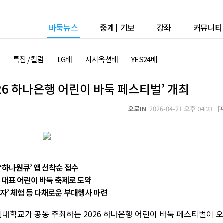
바둑뉴스
중계
|
기보
강좌
커뮤니티
특집 / 칼럼
LG배
지지옥션배
YES24배
26 하나은행 어린이 바둑 페스티벌’ 개최
오로IN
2026-04-21 오후 04:23 [
 ‘하나원큐’ 앱 선착순 접수
국내 대표 어린이 바둑 축제로 도약
부자’ 체험 등 다채로운 부대행사 마련
학교가 공동 주최하는 2026 하나은행 어린이 바둑 페스티벌이 