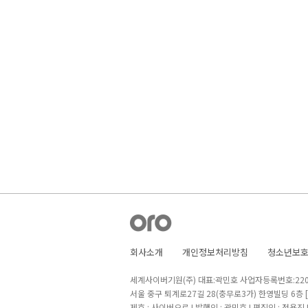
회사소개
개인정보처리방침
청소년보
세계사이버기원(주) 대표:곽민호 사업자등록번호:220-8
서울 중구 퇴계로27길 28(충무로3가) 한영빌딩 6층
제호 : 사이버오로 I 발행인 : 곽민호 I 편집인 : 정용진