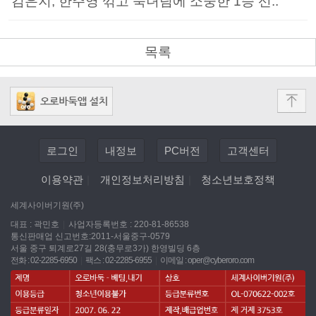
김은지, 한주영 꺾고 숙녀팀에 소중한 1승 선..
목록
로그인
내정보
PC버전
고객센터
이용약관
|
개인정보처리방침
|
청소년보호정책
세계사이버기원(주)
대표 : 곽민호
|
사업자등록번호 : 220-81-86538
통신판매업 신고번호:2011-서울중구-0579
서울 중구 퇴계로27길 28(충무로3가) 한영빌딩 6층
전화 : 02-2285-6950
|
팩스 : 02-2285-6955
|
이메일 :
oper@cyberoro.com