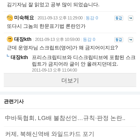
김기자님 잘 읽었고 공부 많이 되었습니다.
미숙해요
2011-09-13 오후 11:29:00
동감 0
|
|
또다시 그놈의 한문표기법 론란인가
대장kth
2011-09-13 오후 10:59:00
동감 0
|
|
근데 운영자님 스크립트(영어)가 왜 금지어이지요?
대장kth
프리스크립티브와 디스크립티브에 포함된 스크
립트가 금지어라 글이 안 올려지던데요.
2011-09-13 오후 11:04:00
더보기
관련기사
中바둑협회, LG배 불참선언…규칙·판정 논란..
커제, 북해신역배 와일드카드 포기