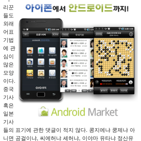
리꾼
들도
외래
어표
기법
에 관
심이
많은
모양
이다.
중국
기사
혹은
일본
기사
들의 표기에 관한 댓글이 적지 않다. 콩지에냐 쿵제냐 아
니면 공걸이냐, 씨에허냐 셰허냐, 이야마 유타냐 정산유