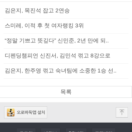
김은지, 목진석 잡고 2연승
스미레, 이적 후 첫 여자랭킹 3위
“정말 기쁘고 뜻깊다” 신민준, 2년 만에 되..
디펜딩챔피언 신진서, 김민석 꺾고 8강으로
김은지, 한주영 꺾고 숙녀팀에 소중한 1승 선..
목록