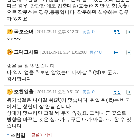
다른 경우. 간단한 예로 입춘대길(立春)이지만 입춘(入春)
으로 잘못쓰는 경우.등등입니다. 잘못하면 실수하는 경우
가 있지요.
국보소녀
2011-09-11 오후 3:12:00
동감 0
|
|
?????
그대그시절
2011-09-11 오전 10:02:00
동감 0
|
|
좋은 글 잘 읽었습니다.
나 역시 얻을 취로만 알었는데 나아갈 취(就)로 군요.
감사합니다.
조천일출
2011-09-11 오전 9:51:00
동감 0
|
|
위기십결은 나아갈 취(就)가 맞습니다. 취할 취(取)는 바둑
에서는 성립이 잘 안될 겁니다.
상대가 맞수라면 그걸 놔 두지 않겠죠. 그러나 큰 곳으로
방향을 바꾸는 것은 상대가 누구든 내가 마음대로 할 수 있
습니다.
글쓴이 삭제
조천일