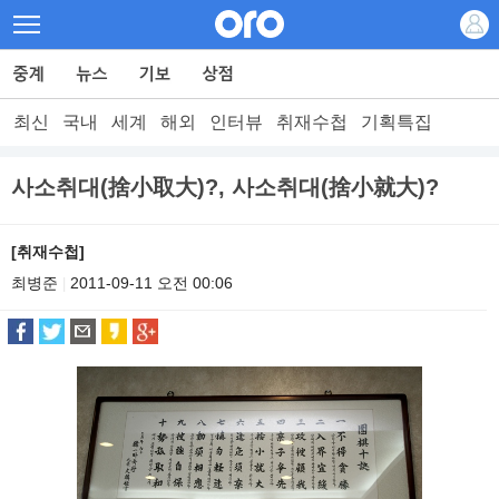
최신
국내
세계
해외
인터뷰
취재수첩
기획특집
사소취대(捨小取大)?, 사소취대(捨小就大)?
[취재수첩]
최병준
2011-09-11 오전 00:06
|