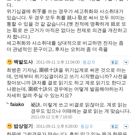
다.
위기십결에 취字를 쓰는 경우가 세고취화와 사소취대가
있습니다. 두 경우 모두 취를 就나 取로 써서 모두 의미는
통할 수 있을 것 같 같습니다.(옛 전적에 명확하게 就로 또
는 取로 쓴 근거가 아직은 없다는 전제로 의견을 개진하고
자 합니다.)
세고취화와 사소취대를 상대적으로 비교하면 전자는 좀
더 관념적인 문구이고, 후자는 오히려 좀 더 즉물
백발도사
2011-09-11 오후 11:04:00
동감 0
|
|
최병준 기자님, 圍棋十訣을 위기십계로 써온 것으로 아는
데, 언제부터 위기십결이라고 쓰기 시작했습니까? 사전을
찾아보니까 訣자를 결로 읽기도 하고 계로 읽기도 한다고
나왔는데, 圍棋十訣의 경우에는 어떻게 발음해야하는지
자세히 알려 주실 수 있는지요?
faiako
祕訣, 이렇게 쓰고 비결로 읽잖아요. 계로 읽는
경우도 있으나 이때에는 결로 읽는 게 맞습니다.
2011-09-12 오후 7:18:00
밥상엎기
2011-09-11 오후 8:28:00
동감 0
|
|
한문에 그런경우가 많습니다. 흔히 알고 있는 뜻과 한문은