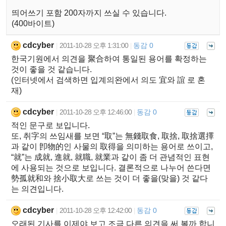
띄어쓰기 포함 200자까지 쓰실 수 있습니다.
(400바이트)
cdcyber
2011-10-28 오후 1:31:00
동감 0
|
|
한국기원에서 의견을 聚合하여 통일된 용어를 확정하는
것이 좋을 것 같습니다.
(인터넷에서 검색하면 입계의완에서 의도 宜와 誼 로 혼
재)
cdcyber
2011-10-28 오후 12:46:00
동감 0
|
|
적인 문구로 보입니다.
또, 취字의 쓰임새를 보면 “取”는 無錢取食, 取捨, 取捨選擇
과 같이 卽物的인 사물의 取得을 의미하는 용어로 쓰이고,
“就”는 成就, 進就, 就職, 就業과 같이 좀 더 관념적인 표현
에 사용되는 것으로 보입니다. 결론적으로 나누어 쓴다면
勢孤就和와 捨小取大로 쓰는 것이 더 좋을(맞을) 것 같다
는 의견입니다.
cdcyber
2011-10-28 오후 12:42:00
동감 0
|
|
오래된 기사를 이제야 보고 조금 다른 의견을 써 볼까 합니