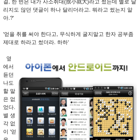
걸, 한 번은 내가 사소취대(捨小就大)라고 썼는데 별로 달
리지도 않던 댓글이 하나 달리더라고. 뭐라고 썼는지 알
아.?'
'얻을 취를 써야 한다고, 무식하게 굴지말고 한자 공부좀
제대로 하라고 썼더라. 하하'
옆
에서
듣던
나도
할 말
은 없
었다.
별 생
각 없
이 '얻
을