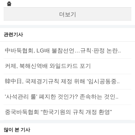
출
더보기
관련기사
中바둑협회, LG배 불참선언…규칙·판정 논란..
커제, 북해신역배 와일드카드 포기
韓中日, 국제경기규칙 제정 위해 '임시공동중..
'사석관리 룰' 폐지한 것인가? 존속하는 것인..
중국바둑협회 “한국기원의 규칙 개정 환영”
많이 본 기사