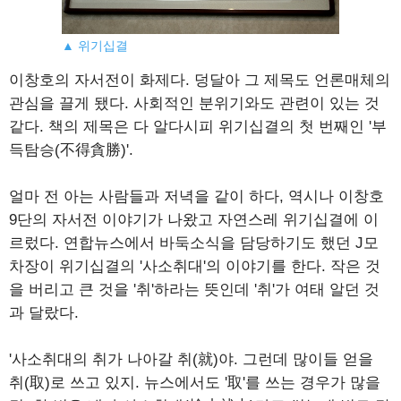
▲ 위기십결
이창호의 자서전이 화제다. 덩달아 그 제목도 언론매체의
관심을 끌게 됐다. 사회적인 분위기와도 관련이 있는 것
같다. 책의 제목은 다 알다시피 위기십결의 첫 번째인 '부
득탐승(不得貪勝)'.
얼마 전 아는 사람들과 저녁을 같이 하다, 역시나 이창호
9단의 자서전 이야기가 나왔고 자연스레 위기십결에 이
르렀다. 연합뉴스에서 바둑소식을 담당하기도 했던 J모
차장이 위기십결의 '사소취대'의 이야기를 한다. 작은 것
을 버리고 큰 것을 '취'하라는 뜻인데 '취'가 여태 알던 것
과 달랐다.
'사소취대의 취가 나아갈 취(就)야. 그런데 많이들 얻을
취(取)로 쓰고 있지. 뉴스에서도 '取'를 쓰는 경우가 많을