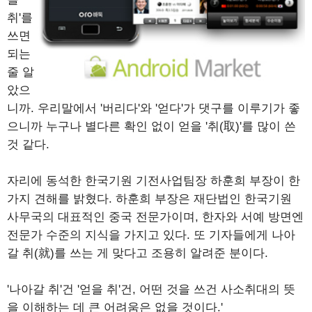
취'를
쓰면
되는
줄 알
았으
니까. 우리말에서 '버리다'와 '얻다'가 댓구를 이루기가 좋
으니까 누구나 별다른 확인 없이 얻을 '취(取)'를 많이 쓴
것 같다.
자리에 동석한 한국기원 기전사업팀장 하훈희 부장이 한
가지 견해를 밝혔다. 하훈희 부장은 재단법인 한국기원
사무국의 대표적인 중국 전문가이며, 한자와 서예 방면엔
전문가 수준의 지식을 가지고 있다. 또 기자들에게 나아
갈 취(就)를 쓰는 게 맞다고 조용히 알려준 분이다.
'나아갈 취'건 '얻을 취'건, 어떤 것을 쓰건 사소취대의 뜻
을 이해하는 데 큰 어려움은 없을 것이다.'