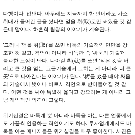
다행이다. 없댄다. 아무래도 지금까지 한 번이라도 사소
취대가 들어간 글을 썼다면 얻을 취(取)로만 써왔을 것 같
은데 말이다. 하훈희 팀장의 이야기가 계속된다.
'그러나 '얻을 취(取)'를 쓰면 바둑의 기술적인 면만을 강
조한 것 같고, 격언이 아니라 바둑판 속 '싸움의 기술'에
불과한 느낌이 난다. 나아갈 취(就)를 쓰면 '작은 것을 버
리고 큰 것을 얻는' 고급기술에서 그치는 게 아니라 '더 큰
곳'으로 나아간다는 이야기가 된다. '就'를 썼을 때야 싸움
의 기술에서 벗어나 비로서 격언으로 받아들여질 것 같
다. 어떤 것을 써야 특별히 옳다고 강요하는 게 아니라 그
냥 개인적인 의견이 그렇다.'
위기십결은 바둑계 뿐 아니라 바둑을 아는 다른 업종에서
도 가끔씩 인용하는 격언이기도 하다. 투자업계에서도 바
둑을 아는 매니저들은 위기십결을 매우 좋아한다. 사진은