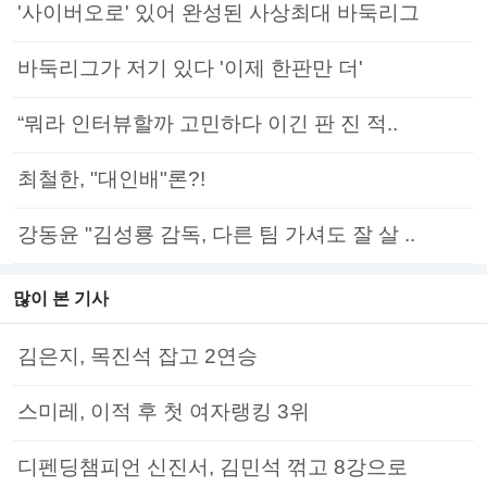
'사이버오로' 있어 완성된 사상최대 바둑리그
바둑리그가 저기 있다 '이제 한판만 더'
“뭐라 인터뷰할까 고민하다 이긴 판 진 적..
최철한, "대인배"론?!
강동윤 "김성룡 감독, 다른 팀 가셔도 잘 살 ..
많이 본 기사
김은지, 목진석 잡고 2연승
스미레, 이적 후 첫 여자랭킹 3위
디펜딩챔피언 신진서, 김민석 꺾고 8강으로