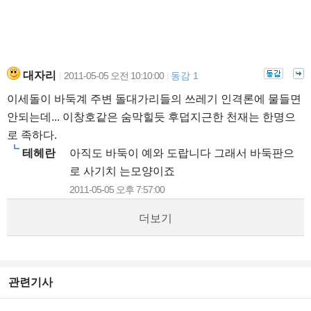
대자리
2011-05-05 오전 10:10:00
동감 1
|
|
이세돌이 바둑계 주변 돌대가리들의 쓰레기 인격론에 물들면
안되는데... 이창호같은 숨막힐듯 후덥지근한 천재는 한명으
로 족하다.
테헤란
아직도 바둑이 예와 도랍니다 그래서 바둑판으
로 사기치 는모양이죠
2011-05-05 오후 7:57:00
더보기
관련기사