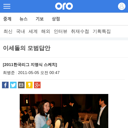
최신
국내
세계
해외
인터뷰
취재수첩
기획특집
이세돌의 모범답안
[2011한국리그 지명식 스케치]
최병준
2011-05-05 오전 00:47
|