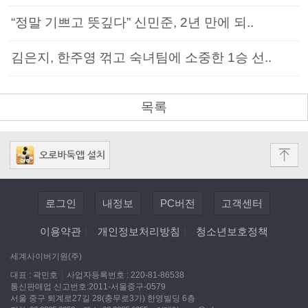
“정말 기쁘고 뜻깊다” 신민준, 2년 만에 되..
김은지, 한주영 꺾고 숙녀팀에 소중한 1승 선..
목록
로그인
내정보
PC버전
고객센터
이용약관
|
개인정보처리방침
|
청소년보호정책
세계사이버기원(주)
대표 : 곽민호
|
사업자등록번호 : 220-81-86538
통신판매업 신고번호:2011-서울중구-0579
서울 중구 퇴계로27길 28(충무로3가) 한영빌딩 6층