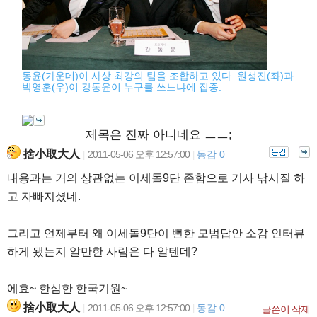
동윤(가운데)이 사상 최강의 팀을 조합하고 있다. 원성진(좌)과
박영훈(우)이 강동윤이 누구를 쓰느냐에 집중.
제목은 진짜 아니네요 ㅡㅡ;
捨小取大人
2011-05-06 오후 12:57:00
동감 0
|
|
내용과는 거의 상관없는 이세돌9단 존함으로 기사 낚시질 하
고 자빠지셨네.
그리고 언제부터 왜 이세돌9단이 뻔한 모범답안 소감 인터뷰
하게 됐는지 알만한 사람은 다 알텐데?
에효~ 한심한 한국기원~
捨小取大人
2011-05-06 오후 12:57:00
동감 0
|
|
글쓴이 삭제