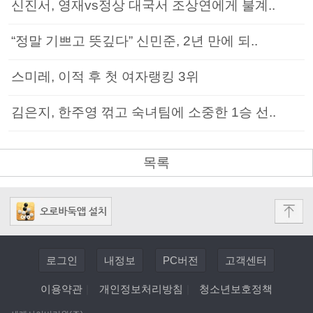
신진서, 영재vs정상 대국서 조상연에게 불계..
“정말 기쁘고 뜻깊다” 신민준, 2년 만에 되..
스미레, 이적 후 첫 여자랭킹 3위
김은지, 한주영 꺾고 숙녀팀에 소중한 1승 선..
목록
로그인
내정보
PC버전
고객센터
이용약관
|
개인정보처리방침
|
청소년보호정책