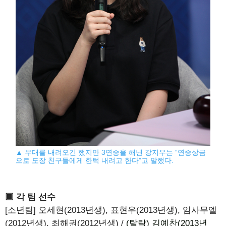
▲ 무대를 내려오긴 했지만 3연승을 해낸 강지우는 “연승상금
으로 도장 친구들에게 한턱 내려고 한다”고 말했다.
▣ 각 팀 선수
[소년팀] 오세현(2013년생), 표현우(2013년생), 임사무엘
(2012년생), 최해권(2012년생) /
(탈락) 김예찬(2013년