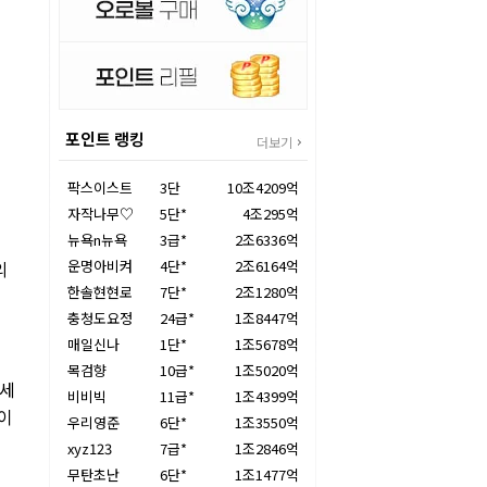
포인트 랭킹
더보기
팍스이스트
3단
10조4209억
자작나무♡
5단*
4조295억
뉴욕n뉴욕
3급*
2조6336억
의
운명아비켜
4단*
2조6164억
한솔현현로
7단*
2조1280억
충청도요정
24급*
1조8447억
매일신나
1단*
1조5678억
목검향
10급*
1조5020억
 세
비비빅
11급*
1조4399억
중이
우리영준
6단*
1조3550억
xyz123
7급*
1조2846억
무탄초난
6단*
1조1477억