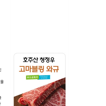
진
이
말을
국
와