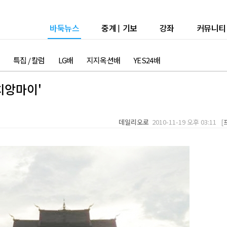
바둑뉴스
중계
|
기보
강좌
커뮤니티
특집 / 칼럼
LG배
지지옥션배
YES24배
치앙마이'
데일리오로
2010-11-19 오후 03:11 [