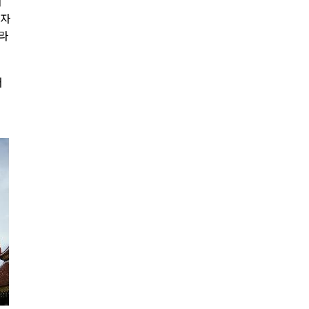
내
사자
나라
어