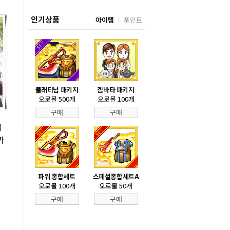
인기상품
아이템
포인트
플래티넘 패키지
겜바타 패키지
오로볼 500개
오로볼 100개
구매
구매
입
가
해
파워 종합세트
스페셜종합세트A
오로볼 100개
오로볼 50개
구매
구매