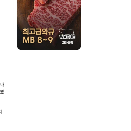
 매
 했
지