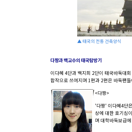
▲ 태국의 전통 건축양식
다짱과 백교수의 태국탐방기
이다혜 4단과 백지희 2단이 태국바둑대회 
합작으로 쓰여지며 1편과 2편은 바둑팬들
<다짱>
'다짱' 이다혜4단
상에 대한 호기심이
며 대학바둑보급에 