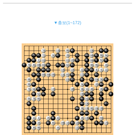
▼총보(1~172)