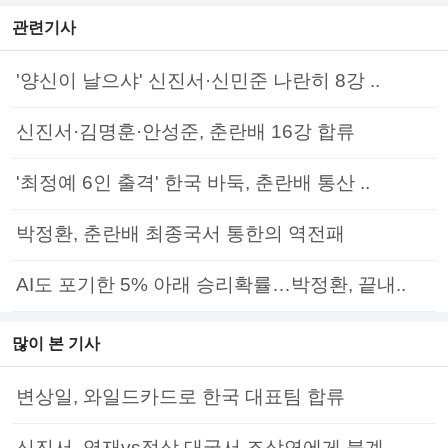
관련기사
'양신이 날으샤' 신진서·신민준 나란히 8강 ..
신진서·김명훈·안성준, 춘란배 16강 합류
'최정예 6인 출격' 한국 바둑, 춘란배 통산 ..
박정환, 춘란배 최종국서 통한의 역전패
AI도 포기한 5% 아래 승리확률…박정환, 끝내..
많이 본 기사
변상일, 와일드카드로 한국 대표팀 합류
신진서, 영재vs정상 대국서 조상연에게 불계..