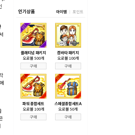
인
인기상품
아이템
포인트
반
서
플래티넘 패키지
겜바타 패키지
오로볼 500개
오로볼 100개
구매
구매
각
기에
파워 종합세트
스페셜종합세트A
오로볼 100개
오로볼 50개
을
구매
구매
은
해