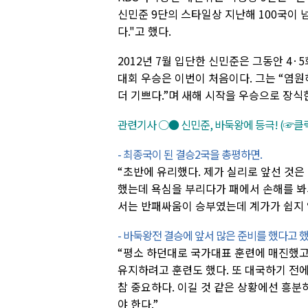
신민준 9단의 스타일상 지난해 100국이
다."고 했다.
2012년 7월 입단한 신민준은 그동안 4
대회 우승은 이번이 처음이다. 그는 “염
더 기쁘다.”며 새해 시작을 우승으로 장식
관련기사 ○● 신민준, 바둑왕에 등극! (☞클릭
- 최종국이 된 결승2국을 총평하면.
“초반에 유리했다. 제가 실리로 앞선 것
했는데 욕심을 부리다가 패에서 손해를 봐
서는 반패싸움이 승부였는데 계가가 쉽지 
- 바둑왕전 결승에 앞서 많은 준비를 했다고 했
“평소 하던대로 국가대표 훈련에 매진했
유지하려고 훈련도 했다. 또 대국하기 전
참 중요하다. 이길 것 같은 상황에선 흥분
야 한다.”