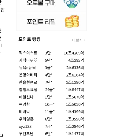
단
종합
면
전
포인트 랭킹
더보기
전
감
팍스이스트
3단
10조4209억
자작나무♡
5단*
4조295억
뉴욕n뉴욕
3급*
2조6336억
운명아비켜
4단*
2조6164억
한솔현현로
7단*
2조1280억
충청도요정
24급*
1조8447억
매일신나
1단*
1조5678억
목검향
10급*
1조5020억
비비빅
11급*
1조4399억
우리영준
6단*
1조3550억
xyz123
7급*
1조2846억
무탄초난
6단*
1조1477억
다.