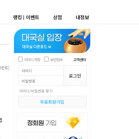
랭킹
|
이벤트
상점
내정보
아이디 저장
보안접속
고객센터
]
프린트
아이디/비밀번호 찾기
무료회원가입
엽