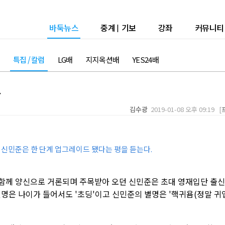
바둑뉴스
중계
|
기보
강좌
커뮤니티
특집 / 칼럼
LG배
지지옥션배
YES24배
요
김수광
2019-01-08 오후 09:19 [
' 신민준은 한 단계 업그레이드 됐다는 평을 듣는다.
 함께 양신으로 거론되며 주목받아 오던 신민준은 초대 영재입단 출신
명은 나이가 들어서도 '초딩'이고 신민준의 별명은 '핵귀욤(정말 귀