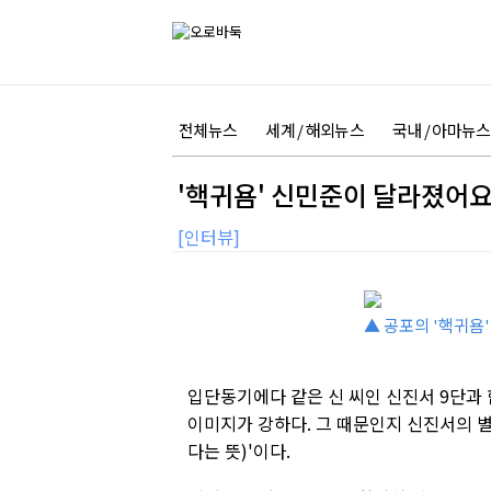
전체뉴스
세계 / 해외뉴스
국내 / 아마뉴스
'핵귀욤' 신민준이 달라졌어
[인터뷰]
▲ 공포의 '핵귀욤
입단동기에다 같은 신 씨인 신진서 9단과
이미지가 강하다. 그 때문인지 신진서의 별
다는 뜻)'이다.