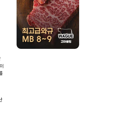
낙
들이
를
산