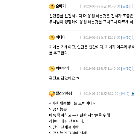
순바기
｜ 2020-03-29 오전 10:48:00
[동감0]
신민준를 신진서보다 더 응원 하는것은 진서가 조금은 
두사범이 경쟁하여 응원 하는것을 그때그때 다르게 
바다다
｜ 2019-03-29 오후 12:38:00
[동감0]
기계는 기계이고, 인간은 인간이다. 기계가 아무리 뛰
를 추구한다.
꺼삐딴리
｜ 2019-01-12 오후 11:40:00
[동감0]
홍진호 닮았네요 ㅎ
킬러의수담
｜ 2019-01-10 오후 5:32:00
[동감0]
<이젠 재능보다는 노력이다>
인공지능은
바둑 좋아하고 부지런한 사람들을 위해
하늘이 내린 선물이다.
인간의 천재성이란
인공지능의 그것에 비해