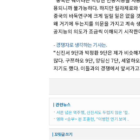
“중국은 줴이라는 막강한 인공지능을 사용
용되니까 불가능하다. 하지만 릴라제로와
중국의 바둑연구에 크게 밀릴 일은 없을 
왜 거기에 두는지를 의문을 가지고 계속 생
공지능의 의도가 조금씩 이해되기 시작한다
- 경쟁자로 생각하는 기사는.
“신진서 9단과 박정환 9단은 제가 비슷해
많다. 구쯔하오 9단, 양딩신 7단, 셰얼하오
지기도 했다. 이들과의 경쟁에서 앞서가고자
┃관련뉴스
서른 넘은 역주행, 신진서도 두렵지 않은 '킬..
영화 <승부> 본 조훈현, "이병헌 연기 보며 ..
┃꼬릿글 쓰기