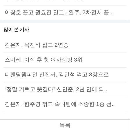
이창호 끌고 권효진 밀고...완주, 2차전서 끝..
많이 본 기사
김은지, 목진석 잡고 2연승
스미레, 이적 후 첫 여자랭킹 3위
디펜딩챔피언 신진서, 김민석 꺾고 8강으로
“정말 기쁘고 뜻깊다” 신민준, 2년 만에 되..
김은지, 한주영 꺾고 숙녀팀에 소중한 1승 선..
목록