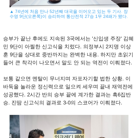
▲ 74년에 처음 만나 52년째 대국을 이어오고 있는 두 기사. 장
수영 9단(오른쪽)이 승리하며 통산전적 27승 1무 24패가 됐다.
승부가 끝난 후에도 지속된 3국에서는 '신입생 주장' 김혜
민 9단이 아찔한 신고식을 치렀다. 의정부시 2지명 이상
훈 9단을 상대로 중반까지는 완벽한 내용. 하지만 초읽기
들어 큰 착각이 나오면서 말도 안 되는 역전이 이뤄졌다.
보통 같으면 멘탈이 무너지며 자포자기할 법한 상황. 이
바둑을 놀라운 정신력으로 일으켜 세우며 끝내 재역전에
성공했다. 2시간 반의 승부 끝에 계가한 결과는 흑6집반
승. 진땀 신고식의 결과로 3-0의 스코어가 이뤄졌다.