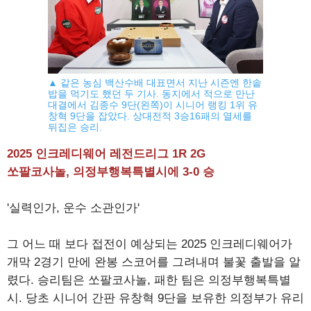
▲ 같은 농심 백산수배 대표면서 지난 시즌엔 한솥
밥을 먹기도 했던 두 기사. 동지에서 적으로 만난
대결에서 김종수 9단(왼쪽)이 시니어 랭킹 1위 유
창혁 9단을 잡았다. 상대전적 3승16패의 열세를
뒤집은 승리.
2025 인크레디웨어 레전드리그 1R 2G
쏘팔코사놀, 의정부행복특별시에 3-0 승
'실력인가, 운수 소관인가'
그 어느 때 보다 접전이 예상되는 2025 인크레디웨어가
개막 2경기 만에 완봉 스코어를 그려내며 불꽃 출발을 알
렸다. 승리팀은 쏘팔코사놀, 패한 팀은 의정부행복특별
시. 당초 시니어 간판 유창혁 9단을 보유한 의정부가 유리