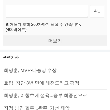
띄어쓰기 포함 200자까지 쓰실 수 있습니다.
(400바이트)
더보기
관련기사
최명훈, MVP·다승상 수상
효림, 창단 3년 만에 레전드리그 평정
최명훈, 이창호에 설욕...승부 최종전으로
자정 넘긴 혈투...완주, 기선 제압