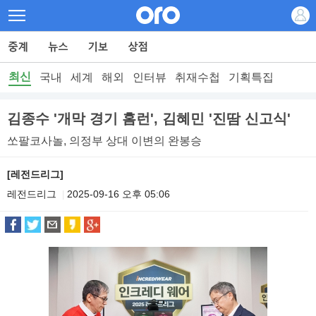
최신
국내
세계
해외
인터뷰
취재수첩
기획특집
김종수 '개막 경기 홈런', 김혜민 '진땀 신고식'
쏘팔코사놀, 의정부 상대 이변의 완봉승
[레전드리그]
레전드리그
2025-09-16 오후 05:06
|