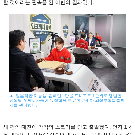
할 것이라는 관측을 깬 이변의 결과였다.
▲ '믿음직한 여동생' 김혜민 9단을 드래프트 1순위로 영입한
신생팀 쏘팔코사놀이 유창혁을 보유한 7년 차 의정부행복특별
시를 완파했다.
세 판의 대진이 각각의 스토리를 안고 출발했다. 먼저 1국
은 과거의 '도전 5강' 장수영 9단과 서능욱 9단의 만남. 52