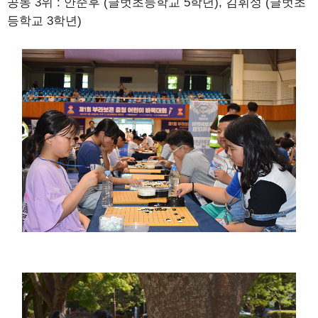
공동 3위 : 안준후 (글벗초등학교 5학년), 김휘성 (글벗초
등학교 3학년)