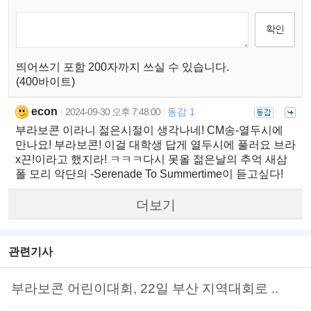
띄어쓰기 포함 200자까지 쓰실 수 있습니다.
(400바이트)
econ
2024-09-30 오후 7:48:00
동감 1
|
|
부라보콘 이라니 젊은시절이 생각나네! CM송-열두시에
만나요! 부라보콘! 이걸 대학생 답게 열두시에 풀러요 브라
x끈!이라고 했지라! ㅋㅋㅋ다시 못올 젊은날의 추억 새삼
폴 모리 악단의 -Serenade To Summertime이 듣고싶다!
더보기
관련기사
부라보콘 어린이대회, 22일 부산 지역대회로 ..