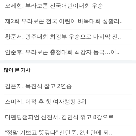
오세현, 부라보콘 전국어린이대회 우승
제2회 부라보콘 전국 어린이 바둑대회 성황리..
황준서, 광주대회 최강부 우승으로 마지막 전..
안준후, 부라보콘 충청대회 최강자 등극…이..
많이 본 기사
김은지, 목진석 잡고 2연승
스미레, 이적 후 첫 여자랭킹 3위
디펜딩챔피언 신진서, 김민석 꺾고 8강으로
“정말 기쁘고 뜻깊다” 신민준, 2년 만에 되..