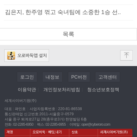
김은지, 한주영 꺾고 숙녀팀에 소중한 1승 선..
목록
로그인
내정보
PC버전
고객센터
이용약관
|
개인정보처리방침
|
청소년보호정책
세계사이버기원(주)
대표 : 곽민호
|
사업자등록번호 : 220-81-86538
통신판매업 신고번호:2011-서울중구-0579
서울 중구 퇴계로27길 28(충무로3가) 한영빌딩 6층
전화 : 02-2285-6950
|
팩스 : 02-2285-6955
|
이메일 :
oper@cyberoro.com